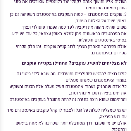
העולים אליו וחושף אותם לקהלי יעד רלוונטיים שצורכים את סוגי
התוכן שאתם מפרסמים.
3. עוקבים באינסטגרם – כמות העוקבים באינסטגרם משפיעה גם כן
באופן ישיר על הצלחת העמוד,
משום שהיא מהווה אינדיקציה לעד כמה העמוד פופולרי ונצרך.
את הפרמטרים הראשונים ניתן למלא באופן עצמאי, כל עוד יש ידע
בסיסי באינסטגרם והפעלתו,
אולם הפרמטר האחרון מצריך לרוב קניית עוקבים. זהו חלק הכרחי
מקידום באינסטגרם.
לא מצליחים להשיג עוקבים? התחילו בקניית עוקבים
כולנו רוצים להרגיש פופולריים ומוערכים, מה שבא לידי ביטוי גם
בעמוד האינסטגרם שאנחנו מנהלים.
כל אדם שמחזיק בעמוד אינסטגרם פעיל מעלה אליו תכנים ומשקיע
את זמנו ביצירת תוכן איכותי וטוב,
והמינימום שהוא רוצה בחזרה זה להיות מתוגמל בעוקבים באינסטגרם.
יש מי שמצליח לעלות על הגל ולצבור לו קהל עוקבים באינסטגרם מיד
עם רגע הפריצה,
אולם יש מי שעובר דרך מסורבלת יותר, שכרוכה לא אחת בייאוש
ובתסכול.