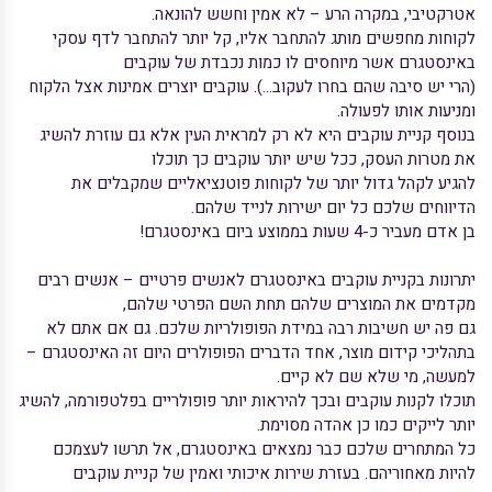
אטרקטיבי, במקרה הרע – לא אמין וחשש להונאה.
לקוחות מחפשים מותג להתחבר אליו, קל יותר להתחבר לדף עסקי
באינסטגרם אשר מיוחסים לו כמות נכבדת של עוקבים
(הרי יש סיבה שהם בחרו לעקוב…). עוקבים יוצרים אמינות אצל הלקוח
ומניעות אותו לפעולה.
בנוסף
קניית עוקבים
היא לא רק למראית העין אלא גם עוזרת להשיג
את מטרות העסק, ככל שיש יותר עוקבים כך תוכלו
להגיע לקהל גדול יותר של לקוחות פוטנציאליים שמקבלים את
הדיווחים שלכם כל יום ישירות לנייד שלהם.
בן אדם מעביר כ-4 שעות בממוצע ביום באינסטגרם!
יתרונות ב
קניית עוקבים באינסטגרם
לאנשים פרטיים – אנשים רבים
מקדמים את המוצרים שלהם תחת השם הפרטי שלהם,
גם פה יש חשיבות רבה במידת הפופולריות שלכם. גם אם אתם לא
בתהליכי קידום מוצר, אחד הדברים הפופולרים היום זה האינסטגרם –
למעשה, מי שלא שם לא קיים.
תוכלו לקנות עוקבים ובכך להיראות יותר פופולריים בפלטפורמה, להשיג
יותר לייקים כמו כן אהדה מסוימת.
כל המתחרים שלכם כבר נמצאים באינסטגרם, אל תרשו לעצמכם
להיות מאחוריהם. בעזרת שירות איכותי ואמין של
קניית עוקבים